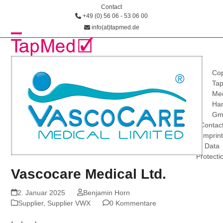
Skip
Contact
+49 (0) 56 06 - 53 06 00
to
info(at)tapmed.de
content
Open
Close
mobile
mobile
Cop
menu
menu
Ta
Med
Han
Gm
Contac
Imprint
Data
Protecti
Vascocare Medical Ltd.
2. Januar 2025
Benjamin Horn
Supplier
,
Supplier VWX
0 Kommentare