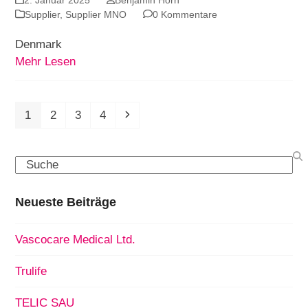
Supplier
,
Supplier MNO
0 Kommentare
Denmark
Mehr Lesen
Seite
Seite
Seite
Seite
Vorwärts
1
2
3
4
Search
Neueste Beiträge
Vascocare Medical Ltd.
Trulife
TELIC SAU