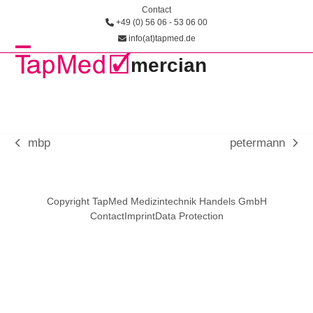
Skip
Contact
+49 (0) 56 06 - 53 06 00
to
info(at)tapmed.de
content
Open
Close
mercian
mobile
mobile
menu
menu
mbp
petermann
vorheriger
Nächster
Beitrag:
Beitrag:
Copyright TapMed Medizintechnik Handels GmbH
Contact
Imprint
Data Protection